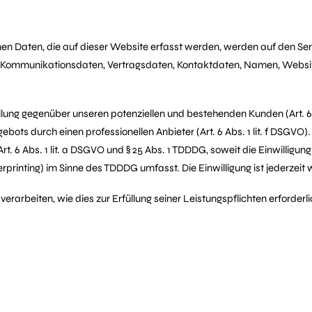
n Daten, die auf dieser Website erfasst werden, werden auf den Serv
d Kommunikationsdaten, Vertragsdaten, Kontaktdaten, Namen, Website
ung gegenüber unseren potenziellen und bestehenden Kunden (Art. 6 Ab
gebots durch einen professionellen Anbieter (Art. 6 Abs. 1 lit. f DSGV
rt. 6 Abs. 1 lit. a DSGVO und § 25 Abs. 1 TDDDG, soweit die Einwilligu
printing) im Sinne des TDDDG umfasst. Die Einwilligung ist jederzeit 
erarbeiten, wie dies zur Erfüllung seiner Leistungspflichten erforder