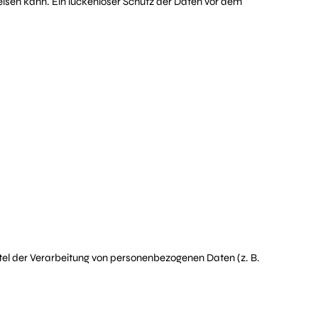
eisen kann. Ein lückenloser Schutz der Daten vor dem
ittel der Verarbeitung von personenbezogenen Daten (z. B.