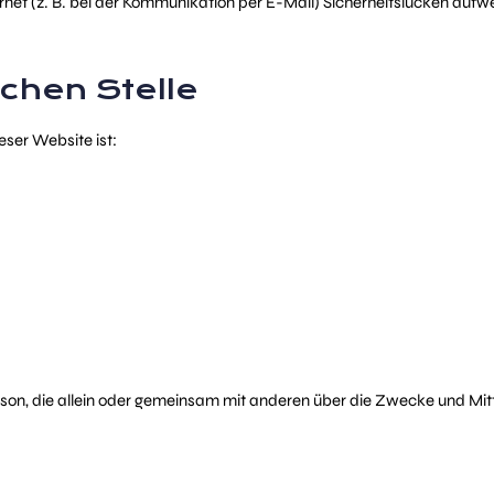
rnet (z. B. bei der Kommunikation per E-Mail) Sicherheitslücken aufw
ichen Stelle
eser Website ist:
e Person, die allein oder gemeinsam mit anderen über die Zwecke und M